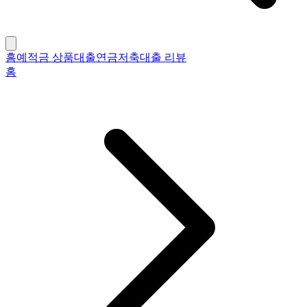
홈
예적금 상품
대출
연금저축
대출 리뷰
홈