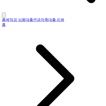
홈
예적금 상품
대출
연금저축
대출 리뷰
홈