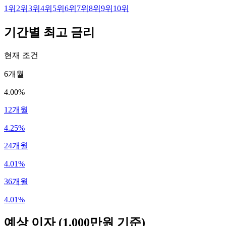
1
위
2
위
3
위
4
위
5
위
6
위
7
위
8
위
9
위
10
위
기간별 최고 금리
현재 조건
6개월
4.00%
12개월
4.25%
24개월
4.01%
36개월
4.01%
예상 이자
(1,000만원 기준)