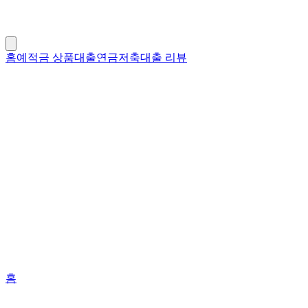
홈
예적금 상품
대출
연금저축
대출 리뷰
홈