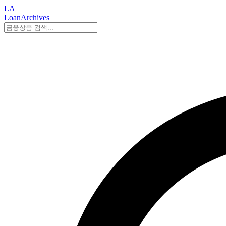
LA
LoanArchives