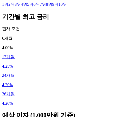
1
위
2
위
3
위
4
위
5
위
6
위
7
위
8
위
9
위
10
위
기간별 최고 금리
현재 조건
6개월
4.00%
12개월
4.25%
24개월
4.20%
36개월
4.20%
예상 이자
(1,000만원 기준)