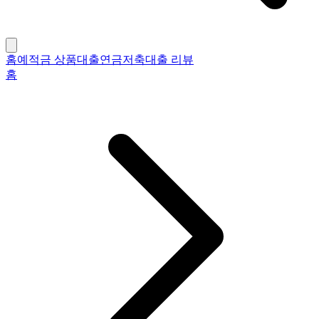
홈
예적금 상품
대출
연금저축
대출 리뷰
홈