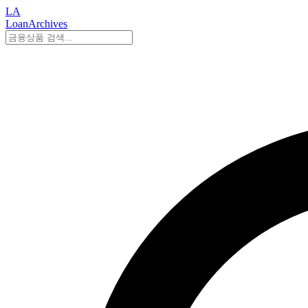
LA
LoanArchives