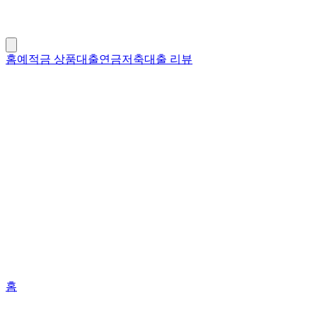
홈
예적금 상품
대출
연금저축
대출 리뷰
홈