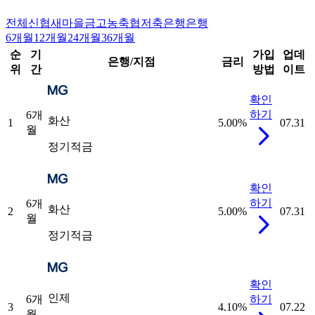
전체
신협
새마을금고
농축협
저축은행
은행
6개월
12개월
24개월
36개월
순
기
가입
업데
은행/지점
금리
위
간
방법
이트
확인
하기
6개
화산
1
5.00
%
07.31
월
정기적금
확인
하기
6개
화산
2
5.00
%
07.31
월
정기적금
확인
인제
6개
하기
3
4.10
%
07.22
월