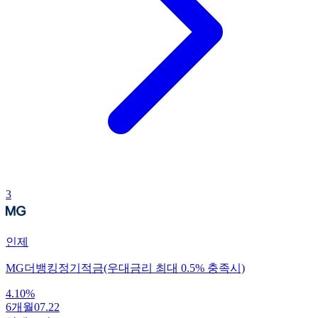
3
인제
MG더뱅킹정기적금(우대금리 최대 0.5% 충족시)
4.10
%
6개월
07.22