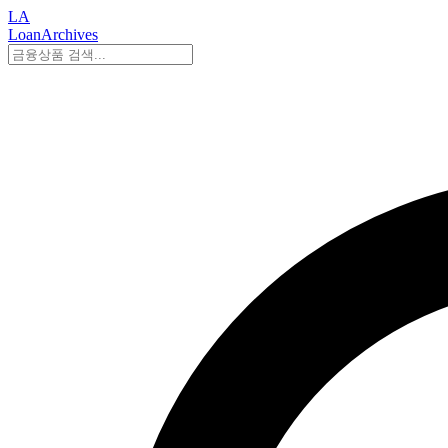
LA
LoanArchives