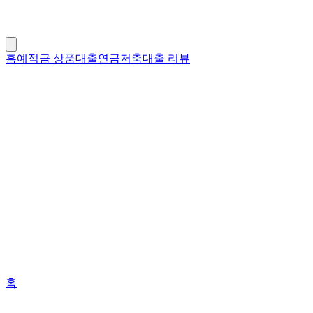
홈
예적금 상품
대출
연금저축
대출 리뷰
홈