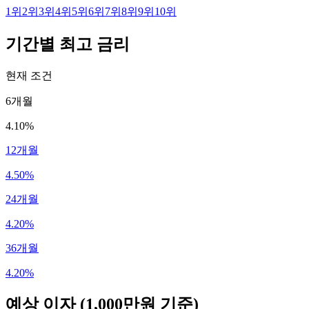
1
위
2
위
3
위
4
위
5
위
6
위
7
위
8
위
9
위
10
위
기간별 최고 금리
현재 조건
6개월
4.10%
12개월
4.50%
24개월
4.20%
36개월
4.20%
예상 이자
(1,000만원 기준)