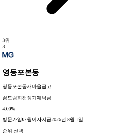
3
위
3
영등포본동
영등포본동새마을금고
꿈드림회전정기예탁금
4.00
%
방문가입
매월이자지급
2026년 8월 1일
순위 선택