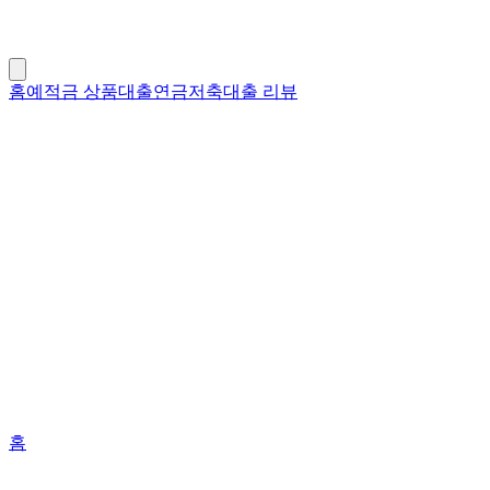
홈
예적금 상품
대출
연금저축
대출 리뷰
홈