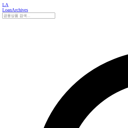
LA
LoanArchives