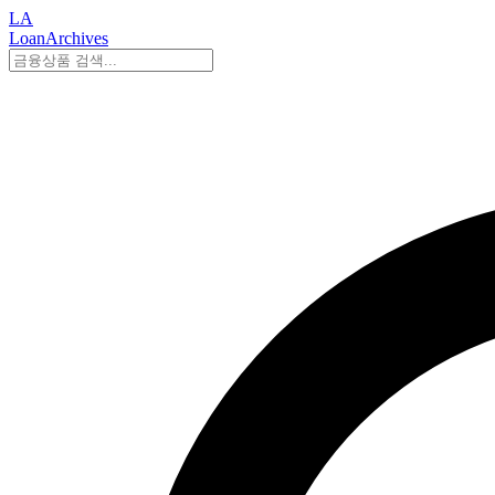
LA
LoanArchives