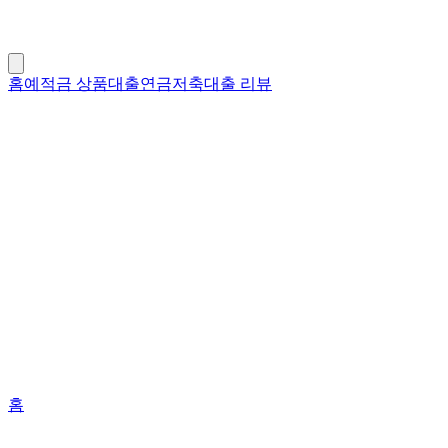
홈
예적금 상품
대출
연금저축
대출 리뷰
홈