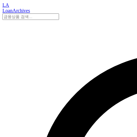
LA
LoanArchives