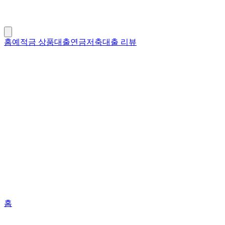
홈
예적금 상품
대출
연금저축
대출 리뷰
홈