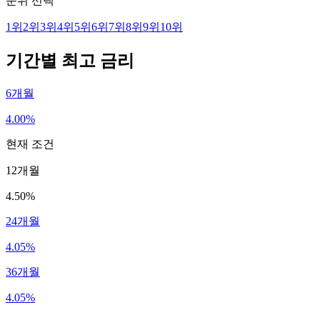
순위 선택
1
위
2
위
3
위
4
위
5
위
6
위
7
위
8
위
9
위
10
위
기간별 최고 금리
6개월
4.00%
현재 조건
12개월
4.50%
24개월
4.05%
36개월
4.05%