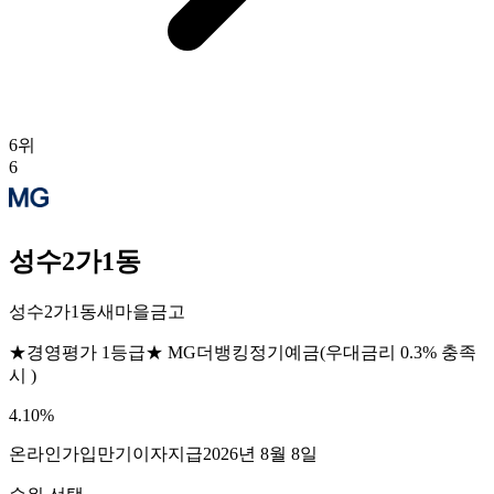
6
위
6
성수2가1동
성수2가1동새마을금고
★경영평가 1등급★ MG더뱅킹정기예금(우대금리 0.3% 충족
시 )
4.10
%
온라인가입
만기이자지급
2026년 8월 8일