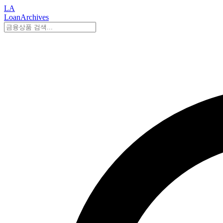
LA
LoanArchives