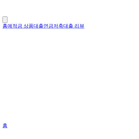
홈
예적금 상품
대출
연금저축
대출 리뷰
홈