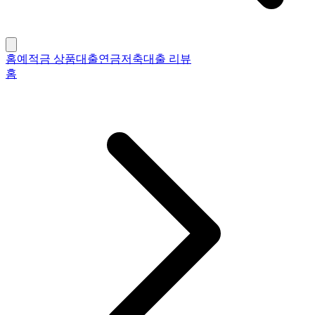
홈
예적금 상품
대출
연금저축
대출 리뷰
홈