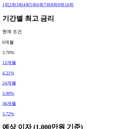
1
위
2
위
3
위
4
위
5
위
6
위
7
위
8
위
9
위
10
위
기간별 최고 금리
현재 조건
6개월
3.70%
12개월
4.21%
24개월
3.90%
36개월
3.72%
예상 이자
(1,000만원 기준)