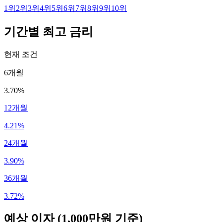
1
위
2
위
3
위
4
위
5
위
6
위
7
위
8
위
9
위
10
위
기간별 최고 금리
현재 조건
6개월
3.70%
12개월
4.21%
24개월
3.90%
36개월
3.72%
예상 이자
(1,000만원 기준)