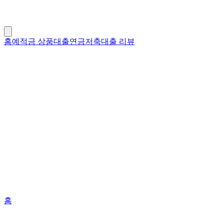
홈
예적금 상품
대출
연금저축
대출 리뷰
홈