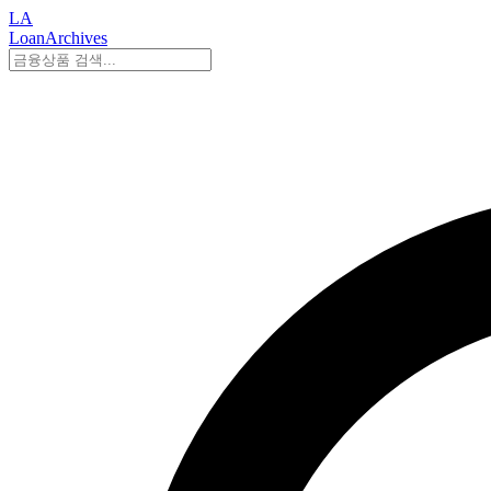
LA
LoanArchives