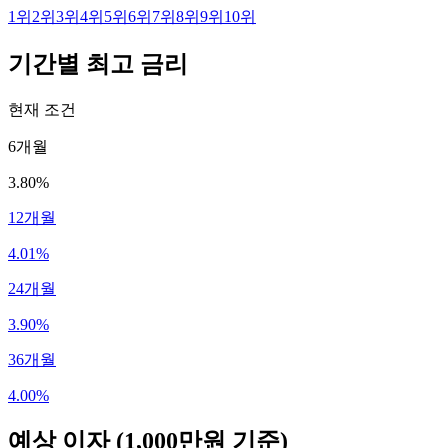
1
위
2
위
3
위
4
위
5
위
6
위
7
위
8
위
9
위
10
위
기간별 최고 금리
현재 조건
6개월
3.80%
12개월
4.01%
24개월
3.90%
36개월
4.00%
예상 이자
(1,000만원 기준)