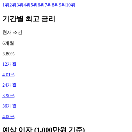
1
위
2
위
3
위
4
위
5
위
6
위
7
위
8
위
9
위
10
위
기간별 최고 금리
현재 조건
6개월
3.80%
12개월
4.01%
24개월
3.90%
36개월
4.00%
예상 이자
(1,000만원 기준)