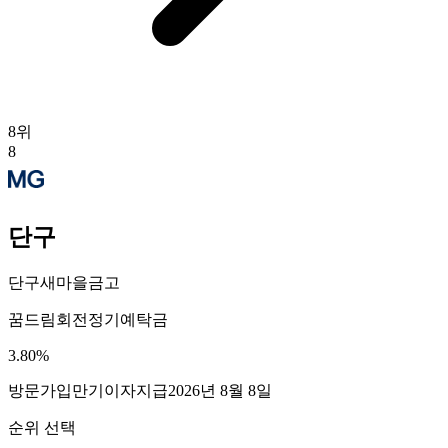
8
위
8
단구
단구새마을금고
꿈드림회전정기예탁금
3.80
%
방문가입
만기이자지급
2026년 8월 8일
순위 선택