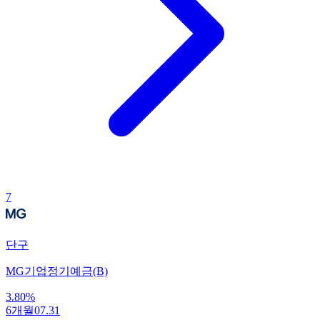
7
단구
MG기업정기예금(B)
3.80
%
6개월
07.31