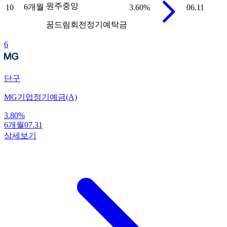
원주중앙
6개월
10
3.60
%
06.11
꿈드림회전정기예탁금
6
단구
MG기업정기예금(A)
3.80
%
6개월
07.31
상세보기