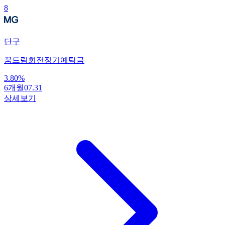
8
단구
꿈드림회전정기예탁금
3.80
%
6개월
07.31
상세보기