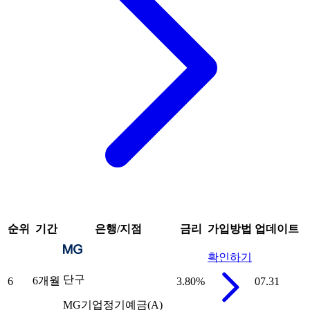
순위
기간
은행/지점
금리
가입방법
업데이트
확인하기
단구
6개월
6
3.80
%
07.31
MG기업정기예금(A)