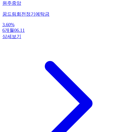
원주중앙
꿈드림회전정기예탁금
3.60
%
6개월
06.11
상세보기