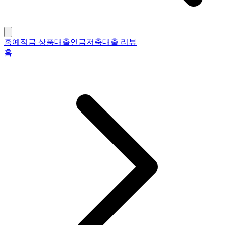
홈
예적금 상품
대출
연금저축
대출 리뷰
홈