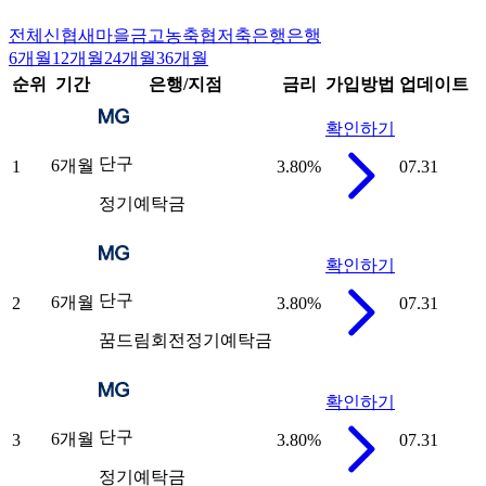
전체
신협
새마을금고
농축협
저축은행
은행
6개월
12개월
24개월
36개월
순위
기간
은행/지점
금리
가입방법
업데이트
확인하기
단구
6개월
1
3.80
%
07.31
정기예탁금
확인하기
단구
6개월
2
3.80
%
07.31
꿈드림회전정기예탁금
확인하기
단구
6개월
3
3.80
%
07.31
정기예탁금