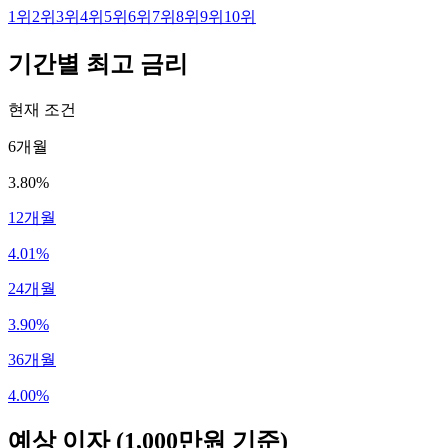
1
위
2
위
3
위
4
위
5
위
6
위
7
위
8
위
9
위
10
위
기간별 최고 금리
현재 조건
6개월
3.80%
12개월
4.01%
24개월
3.90%
36개월
4.00%
예상 이자
(1,000만원 기준)