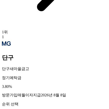
1
위
1
단구
단구새마을금고
정기예탁금
3.80
%
방문가입
매월이자지급
2026년 8월 8일
순위 선택