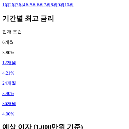
1
위
2
위
3
위
4
위
5
위
6
위
7
위
8
위
9
위
10
위
기간별 최고 금리
현재 조건
6개월
3.80%
12개월
4.21%
24개월
3.90%
36개월
4.00%
예상 이자
(1,000만원 기준)