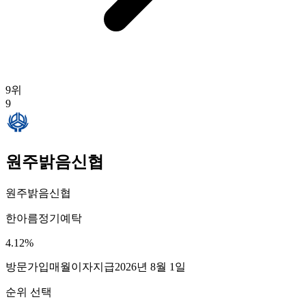
9
위
9
원주밝음신협
원주밝음신협
한아름정기예탁
4.12
%
방문가입
매월이자지급
2026년 8월 1일
순위 선택