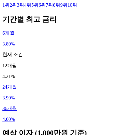
1
위
2
위
3
위
4
위
5
위
6
위
7
위
8
위
9
위
10
위
기간별 최고 금리
6개월
3.80%
현재 조건
12개월
4.21%
24개월
3.90%
36개월
4.00%
예상 이자
(1,000만원 기준)