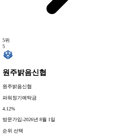
5
위
5
원주밝음신협
원주밝음신협
파워정기예탁금
4.12
%
방문가입
-
2026년 8월 1일
순위 선택