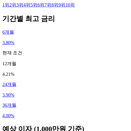
1
위
2
위
3
위
4
위
5
위
6
위
7
위
8
위
9
위
10
위
기간별 최고 금리
6개월
3.80%
현재 조건
12개월
4.21%
24개월
3.90%
36개월
4.00%
예상 이자
(1,000만원 기준)