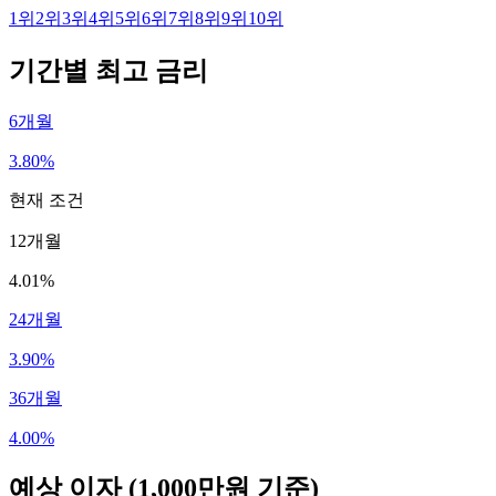
1
위
2
위
3
위
4
위
5
위
6
위
7
위
8
위
9
위
10
위
기간별 최고 금리
6개월
3.80%
현재 조건
12개월
4.01%
24개월
3.90%
36개월
4.00%
예상 이자
(1,000만원 기준)