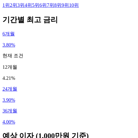
1
위
2
위
3
위
4
위
5
위
6
위
7
위
8
위
9
위
10
위
기간별 최고 금리
6개월
3.80%
현재 조건
12개월
4.21%
24개월
3.90%
36개월
4.00%
예상 이자
(1,000만원 기준)