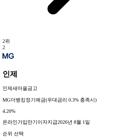
2
위
2
인제
인제새마을금고
MG더뱅킹정기예금(우대금리 0.3% 충족시)
4.20
%
온라인가입
만기이자지급
2026년 8월 1일
순위 선택