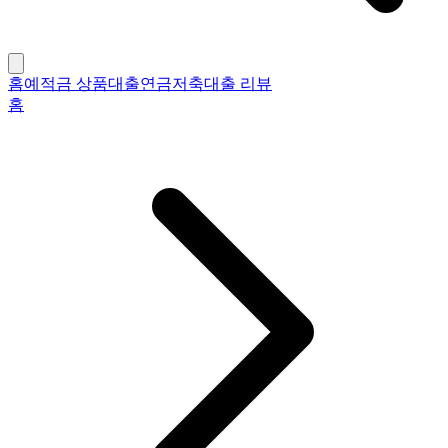
홈
예적금 상품
대출
연금저축
대출 리뷰
홈