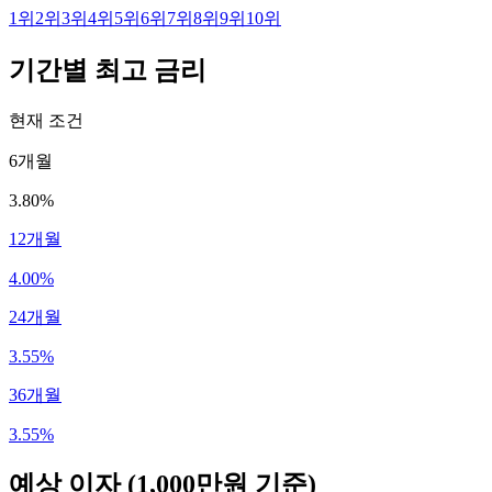
1
위
2
위
3
위
4
위
5
위
6
위
7
위
8
위
9
위
10
위
기간별 최고 금리
현재 조건
6개월
3.80%
12개월
4.00%
24개월
3.55%
36개월
3.55%
예상 이자
(1,000만원 기준)