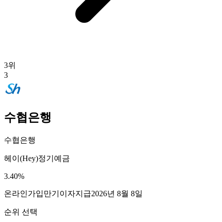
3
위
3
수협은행
수협은행
헤이(Hey)정기예금
3.40
%
온라인가입
만기이자지급
2026년 8월 8일
순위 선택