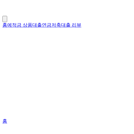
홈
예적금 상품
대출
연금저축
대출 리뷰
홈