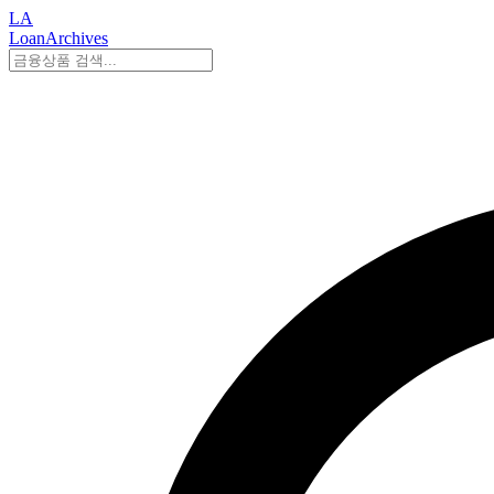
LA
LoanArchives