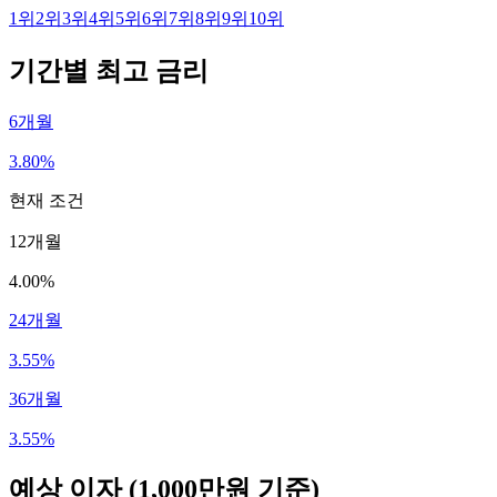
1
위
2
위
3
위
4
위
5
위
6
위
7
위
8
위
9
위
10
위
기간별 최고 금리
6개월
3.80%
현재 조건
12개월
4.00%
24개월
3.55%
36개월
3.55%
예상 이자
(1,000만원 기준)