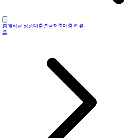
홈
예적금 상품
대출
연금저축
대출 리뷰
홈