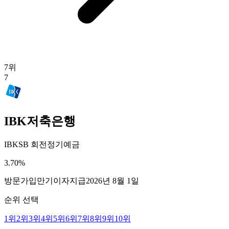
7
위
7
IBK저축은행
IBKSB 회전정기예금
3.70
%
방문가입
만기이자지급
2026년 8월 1일
순위 선택
1
위
2
위
3
위
4
위
5
위
6
위
7
위
8
위
9
위
10
위