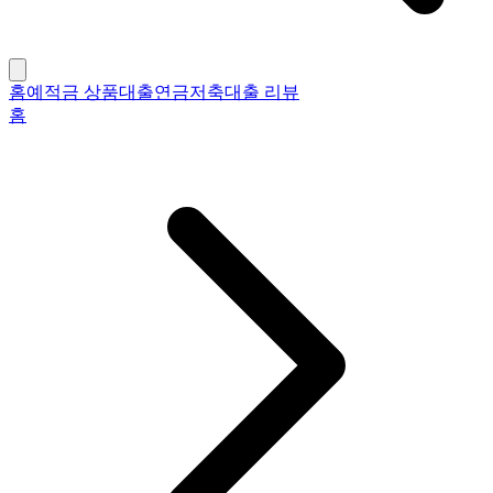
홈
예적금 상품
대출
연금저축
대출 리뷰
홈