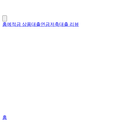
홈
예적금 상품
대출
연금저축
대출 리뷰
홈