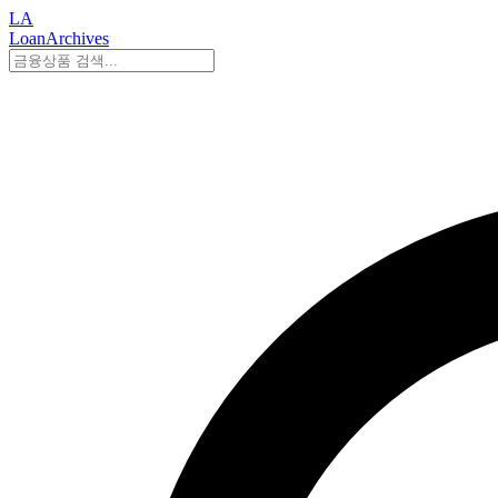
LA
LoanArchives