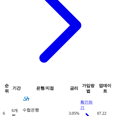
순
가입방
업데이
기간
은행/지점
금리
위
법
트
확인하
기
수협은행
6개
6
3.05
%
07.22
월