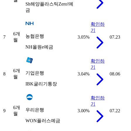
Sh해양플라스틱Zero!예
금
확인하
기
6개
농협은행
7
3.05
%
07.23
월
NH올원e예금
확인하
기
6개
기업은행
8
3.04
%
08.06
월
IBK굴리기통장
확인하
기
6개
우리은행
9
3.00
%
07.22
월
WON플러스예금