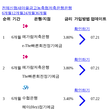
전체
신협
새마을금고
농축협
저축은행
은행
6개월
12개월
24개월
36개월
순위
기간
은행/지점
금리
가입방법
업데이트
확인하기
예가람저축은행
6개월
1
3.80
%
07.21
e-The빠른회전정기예금
확인하기
예가람저축은행
6개월
2
3.80
%
07.21
The빠른회전정기예금
확인하기
수협은행
6개월
3
3.40
%
07.22
헤이(Hey)정기예금