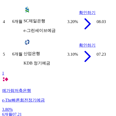
확인하기
SC제일은행
6개월
4
3.20
%
08.03
e-그린세이브예금
확인하기
산업은행
6개월
5
3.10
%
07.23
KDB 정기예금
1
예가람저축은행
e-The빠른회전정기예금
3.80
%
6개월
07.21