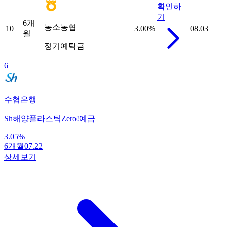
확인하
기
6개
농소농협
10
3.00
%
08.03
월
정기예탁금
6
수협은행
Sh해양플라스틱Zero!예금
3.05
%
6개월
07.22
상세보기