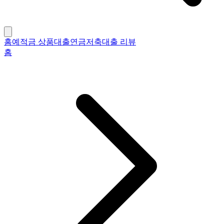
홈
예적금 상품
대출
연금저축
대출 리뷰
홈