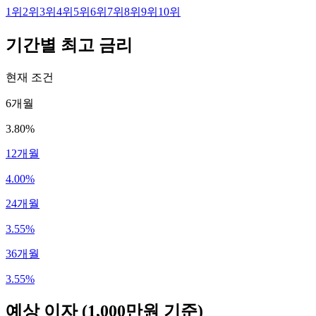
1
위
2
위
3
위
4
위
5
위
6
위
7
위
8
위
9
위
10
위
기간별 최고 금리
현재 조건
6개월
3.80%
12개월
4.00%
24개월
3.55%
36개월
3.55%
예상 이자
(1,000만원 기준)