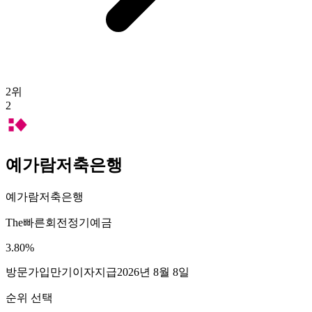
2
위
2
예가람저축은행
예가람저축은행
The빠른회전정기예금
3.80
%
방문가입
만기이자지급
2026년 8월 8일
순위 선택