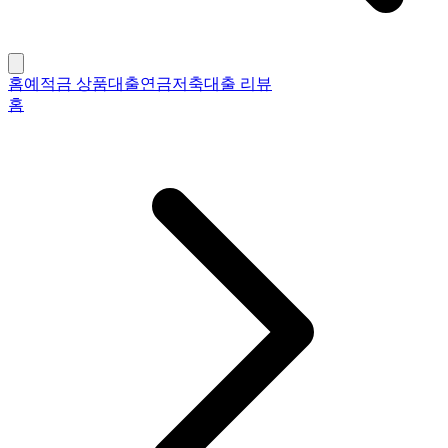
홈
예적금 상품
대출
연금저축
대출 리뷰
홈