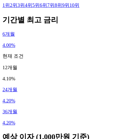
1
위
2
위
3
위
4
위
5
위
6
위
7
위
8
위
9
위
10
위
기간별 최고 금리
6개월
4.00%
현재 조건
12개월
4.10%
24개월
4.20%
36개월
4.20%
예상 이자
(1,000만원 기준)