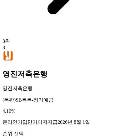
3
위
3
영진저축은행
영진저축은행
(특판)SB톡톡-정기예금
4.10
%
온라인가입
만기이자지급
2026년 8월 1일
순위 선택