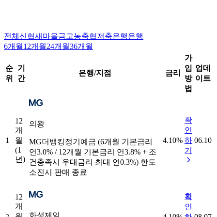
전체
신협
새마을금고
농축협
저축은행
은행
6개월
12개월
24개월
36개월
가
순
기
입
업데
은행/지점
금리
위
간
방
이트
법
확
12
의왕
개
인
1
월
4.10
%
하
06.10
MG더뱅킹정기예금 (6개월 기본금리
(1
기
연3.0% / 12개월 기본금리 연3.8% + 조
년)
건충족시 우대금리 최대 연0.3%) 한도
소진시 판매 종료
확
12
개
인
화성제일
월
2
4.10
%
하
08.07