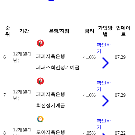
순
가입방
업데이
기간
은행/지점
금리
위
법
트
확인하
기
12개월(1
페퍼저축은행
6
4.10
%
07.29
년)
페퍼스회전정기예금
확인하
기
12개월(1
페퍼저축은행
7
4.10
%
07.29
년)
회전정기예금
확인하
기
12개월(1
모아저축은행
8
4.05
%
07.22