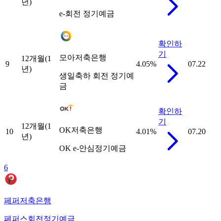
년)
e-회전 정기예금
확인하
기
모아저축은행
12개월(1
9
4.05
%
07.22
년)
생일축하 회전 정기예
금
확인하
기
12개월(1
OK저축은행
10
4.01
%
07.20
년)
OK e-안심정기예금
6
페퍼저축은행
페퍼스회전정기예금