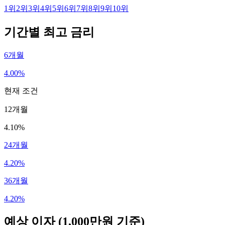
1
위
2
위
3
위
4
위
5
위
6
위
7
위
8
위
9
위
10
위
기간별 최고 금리
6개월
4.00%
현재 조건
12개월
4.10%
24개월
4.20%
36개월
4.20%
예상 이자
(1,000만원 기준)