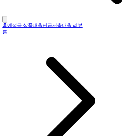
홈
예적금 상품
대출
연금저축
대출 리뷰
홈