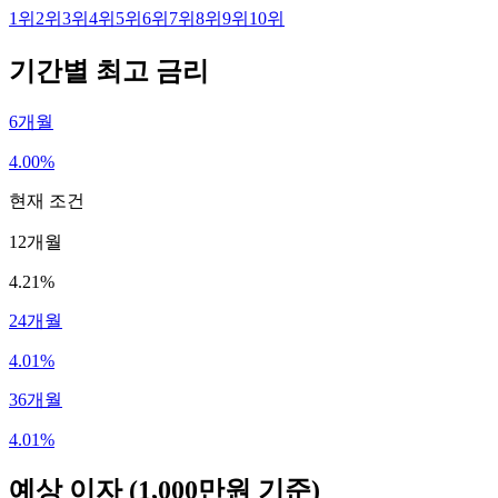
1
위
2
위
3
위
4
위
5
위
6
위
7
위
8
위
9
위
10
위
기간별 최고 금리
6개월
4.00%
현재 조건
12개월
4.21%
24개월
4.01%
36개월
4.01%
예상 이자
(1,000만원 기준)