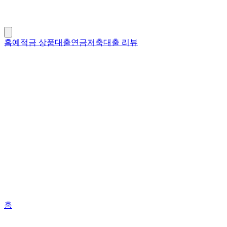
홈
예적금 상품
대출
연금저축
대출 리뷰
홈