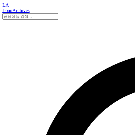
LA
LoanArchives