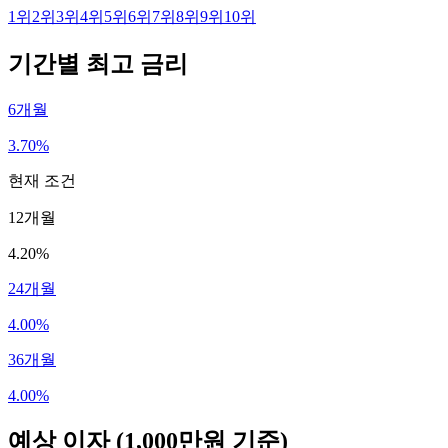
1
위
2
위
3
위
4
위
5
위
6
위
7
위
8
위
9
위
10
위
기간별 최고 금리
6개월
3.70%
현재 조건
12개월
4.20%
24개월
4.00%
36개월
4.00%
예상 이자
(1,000만원 기준)