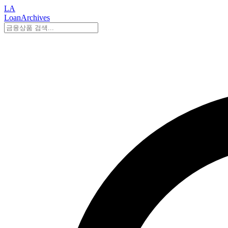
LA
LoanArchives