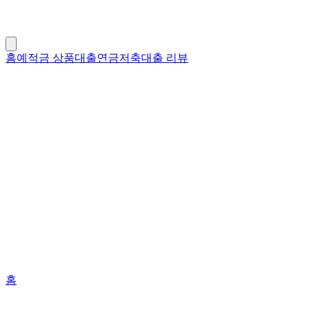
홈
예적금 상품
대출
연금저축
대출 리뷰
홈