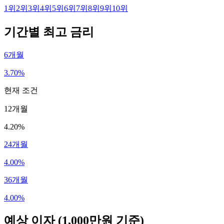
1
위
2
위
3
위
4
위
5
위
6
위
7
위
8
위
9
위
10
위
기간별 최고 금리
6개월
3.70%
현재 조건
12개월
4.20%
24개월
4.00%
36개월
4.00%
예상 이자
(1,000만원 기준)