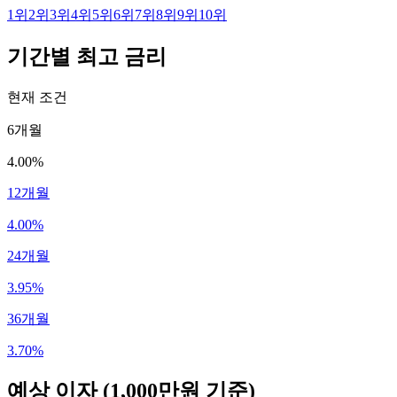
1
위
2
위
3
위
4
위
5
위
6
위
7
위
8
위
9
위
10
위
기간별 최고 금리
현재 조건
6개월
4.00%
12개월
4.00%
24개월
3.95%
36개월
3.70%
예상 이자
(1,000만원 기준)