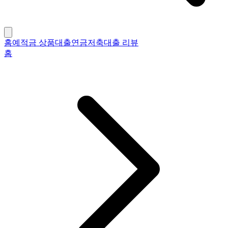
홈
예적금 상품
대출
연금저축
대출 리뷰
홈