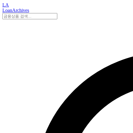
LA
LoanArchives