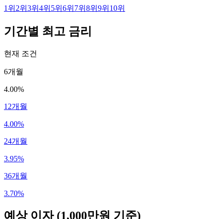
1
위
2
위
3
위
4
위
5
위
6
위
7
위
8
위
9
위
10
위
기간별 최고 금리
현재 조건
6개월
4.00%
12개월
4.00%
24개월
3.95%
36개월
3.70%
예상 이자
(1,000만원 기준)