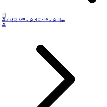
홈
예적금 상품
대출
연금저축
대출 리뷰
홈