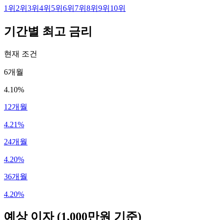
1
위
2
위
3
위
4
위
5
위
6
위
7
위
8
위
9
위
10
위
기간별 최고 금리
현재 조건
6개월
4.10%
12개월
4.21%
24개월
4.20%
36개월
4.20%
예상 이자
(1,000만원 기준)