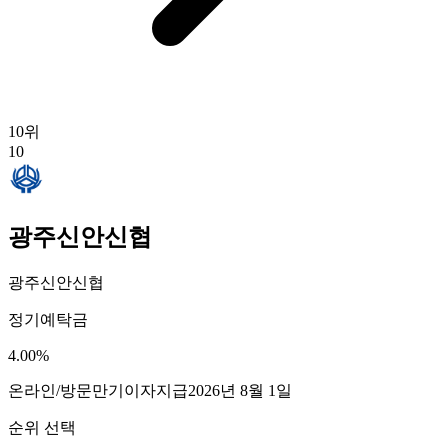
10
위
10
광주신안신협
광주신안신협
정기예탁금
4.00
%
온라인/방문
만기이자지급
2026년 8월 1일
순위 선택