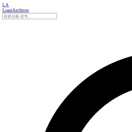
LA
LoanArchives