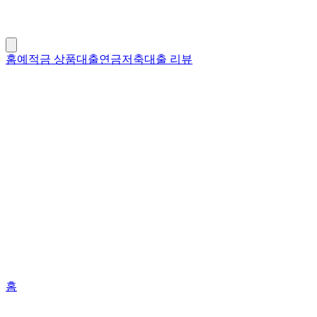
홈
예적금 상품
대출
연금저축
대출 리뷰
홈