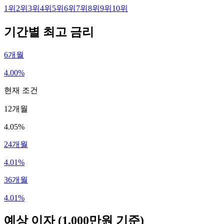
1
위
2
위
3
위
4
위
5
위
6
위
7
위
8
위
9
위
10
위
기간별 최고 금리
6개월
4.00%
현재 조건
12개월
4.05%
24개월
4.01%
36개월
4.01%
예상 이자
(1,000만원 기준)