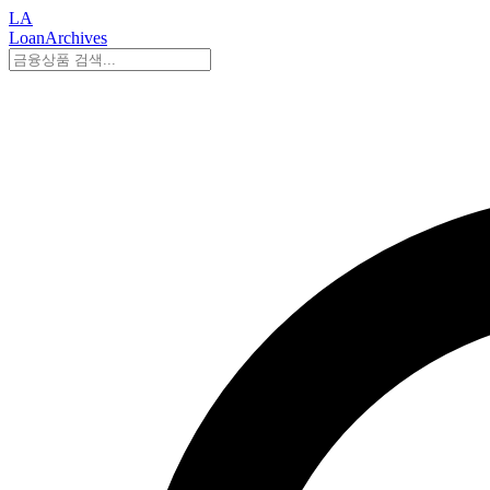
LA
LoanArchives