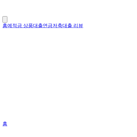
홈
예적금 상품
대출
연금저축
대출 리뷰
홈