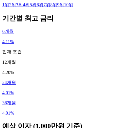
1
위
2
위
3
위
4
위
5
위
6
위
7
위
8
위
9
위
10
위
기간별 최고 금리
6개월
4.11%
현재 조건
12개월
4.20%
24개월
4.01%
36개월
4.01%
예상 이자
(1,000만원 기준)